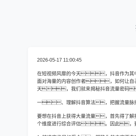
2026-05-17 11:00:45
在短视频风靡的今天，抖音作为其
面对海量的内容创作者，如何让自
天，我们就来揭秘抖音流量密码
一、理解抖音算法，把握流量脉
要想在抖音上获得大量流量，首先得了解
个维度进行综合评估。因此，