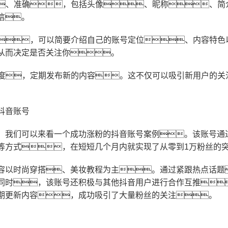
整、准确，包括头像、昵称、
信。
中，可以简要介绍自己的账号定位、内容特
从而决定是否关注你。
活跃度，定期发布新的内容。这不仅可以吸引新用户的
抖音账号
，我们可以来看一个成功涨粉的抖音账号案例。该账号通
等方式，在短短几个月内就实现了从零到1万粉丝的
容以时尚穿搭、美妆教程为主。通过紧跟热点话题
同时，该账号还积极与其他抖音用户进行合作互推
期更新内容，成功吸引了大量粉丝的关注。