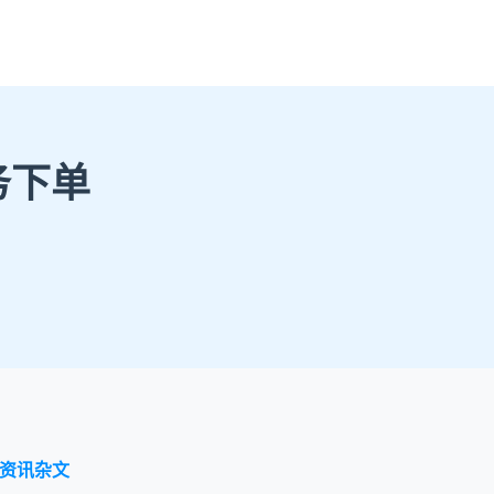
务下单
资讯杂文