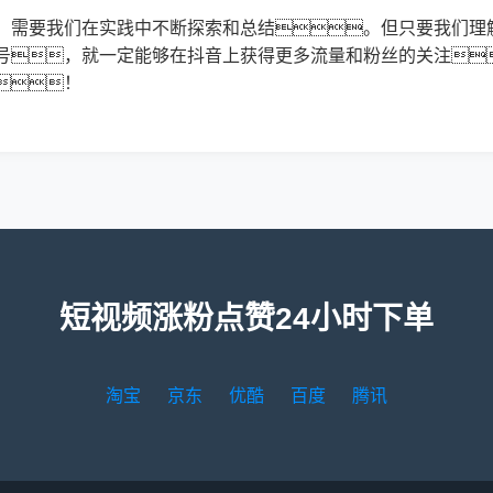
，需要我们在实践中不断探索和总结。但只要我们理
号，就一定能够在抖音上获得更多流量和粉丝的关注
！
短视频涨粉点赞24小时下单
淘宝
京东
优酷
百度
腾讯