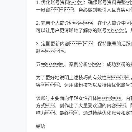
1. 优化账号资料：确保账号资料完
一扇窗，务必做到吸引人且真实可
2. 完善个人简介：在个人简介
可以让用户更清晰地了解你的账号，
3. 定期更新内容：保持账号的
趣。
五、案例分析：成功涨粉的
为了更好地说明上述技巧的有效性
容、运用涨粉技巧以及持续优化账号
该账号主要面向年轻女性群体，内
方式，创作出了大量受欢迎的内容。
响力。最终，通过持续优化账号和定
结语