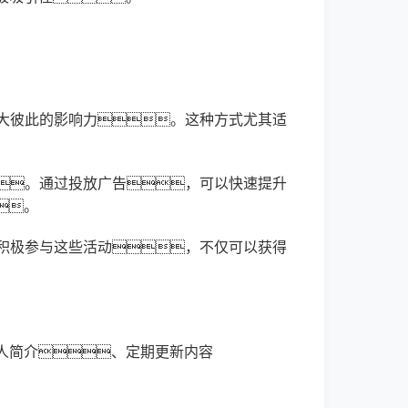
扩大彼此的影响力。这种方式尤其适
。通过投放广告，可以快速提升
。
。积极参与这些活动，不仅可以获得
人简介、定期更新内容