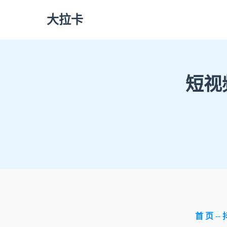
大拉卡
短视
首 页
--