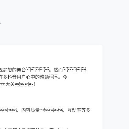
万
现梦想的舞台。然而，
许多抖音用户心中的难题。今
粉丝大关！
、内容质量、互动率等多
。